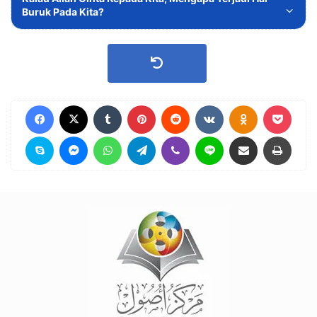
Buruk Pada Kita?
Facebook
X
Tumblr
Pinterest
Reddit
VKontakte
Odnoklassniki
Pocket
Skype
Messenger
WhatsApp
Telegram
Viber
Line
Share via Email
Print