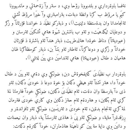
نةفسا باوةرداري و بلندبوونا رؤحا وي، د سةر وآ زةحمةتي و مانديبوونا
كيَم يا مرؤظ ب كرنا وانظة دبةت، بةرامبةري وآ خيَرا مرؤظ ثشتي
()
ئةنجامدانا وان بدةستظة دئينيت
، و ذبةركو نظيَذ ذ خواندنا قؤرئانآ و زكر
و دوعايان ثيَكدهيَت، و ئةو ب باشترين شيَوة هةمي ثشكيَن ثةرستن و
(عبوديةتآ) دناظ خوةدا هةلدطريت؛ ذبةر هندآ ئةو باشترة ذ قؤرئان
خودانآ و زكري و دوعاكرنآ، ئةطةر ئةو بتنآ بن، ذبةر كومظةكرنا ظان
()
هةميان د طةل (عبودييةتا) هةمي ئةنداميَن دي ييَن لةشي
.
باوةردار ب نظيَذىَ كةيفخوةش دبن؛ ضونكي وي دةمي ئةو ييَن د طةل
خودآ دا، هةر تشتآ ئةو هيظي دكةن بؤ خوة دوعا ذ خودىَ دكةن؛ ئةو
ذى دآ بةرسظا وان دةت، ئةم نظيَذىَ دكةين؛ ضونكي خودآ فةرمانا لمة
كري ئةم بكةين، و هةردةم ئةم حةز دكةين وي كاريَ خودىَ فةرمان
لمة كري ئةنجام بدةين، ئةم خودىَ د ثةريَسين؛ ضونكي ئةو ئافراندةر و
رِزقدةرآ مةية، و ضونكي ئةو يىَ ذ هةذى ثةرستنآ ية، ذبةر وان نيعمةت
و دانيَن وي داية مة ييَن كو ناهيَنة هةذمارتن، خودآ كةرةم دكةت: