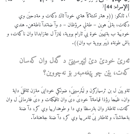
(
[الإسراء: 44]
)
، ئانكو: ((و هةر تشتةكآ هةي خودآ ثاك دكةت و مةدحيَن وي
دكةت، بةلىَ هوين – طةلي مرؤظان – د وآ ضةندآ ناطةهن. هندي
خوديَية ب بةنيييَن خوة ييَ ئارام بووية، لةزآ ل عةزابدانا وان ناكةت، و
باش طونةه ذيَبر بووية ب وان)).
ئه
رێ
خودێ
دێ
لێپرسینێ
د
گه
ل
وان
كه
سان
كه
ت،
یێن
چو
پێغه
مبه
ر
بۆ
نه
چووین؟
ئةو ييَن ل بن ثرسياركرن و ليَثرسينىَ؛ ضونكي خودايىَ مةزن ئةقلىَ داية
وان، ظيَجا رؤذا قيامةتآ خودىَ دىَ وان تاقيكةت و دىَ فةرمانىَ ل وان
كةت، ئةطةر وان بةرسظا وي دا و طوهدارييا وي كر؛ دآ ضنة
بةحةشتآ، و ئةطةر بىَ ئةمرييا وي كر؛ دآ ضنة جةهنةمآ.