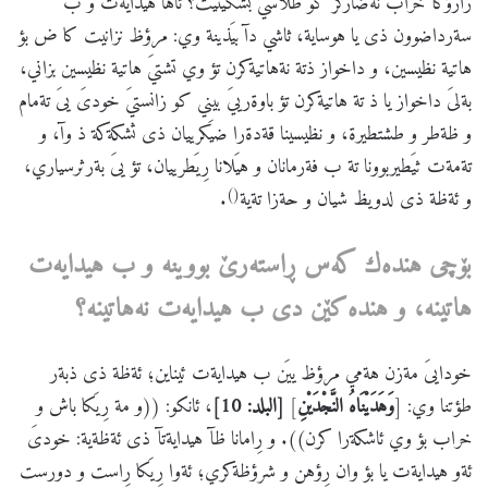
زارؤكآ خراب نةضاركر كو طلاسي بشكيَنيت؟ ئاها هيدايةت و ب
سةرداضوون ذى يا هوساية، ثاشي دآ بيَذينة وي: مرؤظ نزانيت كا ض بؤ
هاتية نظيسين، و داخواز ذتة نةهاتيةكرن تؤ وي تشتيَ هاتية نظيسين بزاني،
بةلىَ داخواز يا ذ تة هاتيةكرن تؤ باوةرييَ بيني كو زانستيَ خودىَ يىَ تةمام
و ظةطر و طشتطيرة، و نظيسينا قةدةرا ضيَكرييان ذى ثشكةكة ذ وآ، و
تةمةت ثيَطيربوونا تة ب فةرمانان و هيَلانا رِيَطرييان، تؤ يىَ بةرثرسياري،
()
و ئةظة ذى لدويظ شيان و حةزا تةية
.
بۆچی
هنده
ك
كه
س
ڕاسته
رێ
بووینه
و
ب
هیدایه
ت
هاتینه
،
و
هنده
كێن
دی
ب
هیدایه
ت
نه
هاتینه
؟
خودايىَ مةزن هةمي مرؤظ ييَن ب هيدايةت ئيناين؛ ئةظة ذى ذبةر
طؤتنا وي: [
وَهَدَيْنَاهُ النَّجْدَيْنِ
]
[البلد: 10]
، ئانكو: ((و مة رِيَكا باش و
خراب بؤ وي ئاشكةرا كرن)). و رِامانا ظآ هيدايةتآ ذى ئةظةية: خودىَ
ئةو هيدايةت يا بؤ وان رِؤهن و شرؤظةكري؛ ئةوا رِيَكا رِاست و دورست