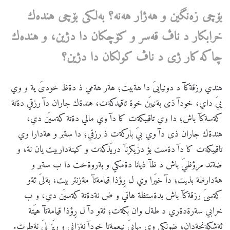
بۆچی
زه
نگین
و
هه
ژار
هه
نه
؟
به
لكی
بۆچی
هنده
ك
خرابكار
د
ناڤ
قه
سر
و
كۆچكان
دا
دژین،
و
هنده
ك
چاكه
كار
ژی
د
ناڤ
كولكان
دا
دژین؟
هندي رزقةكآ د دونيايىَ دا هةبيت؛ هةر هةمي ذ دةظ خودىَ ية و وي
ييَ داي، خودآ ذى بةنييَن خوة تاقيدكةت، هندةك جاران دآ رزقي دةتة
كةسةكآ باش؛ دا وي تاقيبكةت كا دآ وي مالي دةتة كةسيَن دي،
هندةك جاران ذى دآ وي بيَ باركةت ذ رزقي؛ دا سةبر و هةدارا وي
تاقيبكةت كا دآ دةست بؤ دزيكرنآ دريَذكةت و كينةداربيت يان نة، و
ضةند مرؤظيَ باش د ظآ ذيانا دةمكي و بةروةخت دا ب سةبر و
هةدارظة بذيت؛ دآ خيَرا وي ل رِؤذا قيامةتآ مةزنتر بيت، بةلىَ ئةو
كةسىَ رزقةكآ باش بدةستظة هاتي و ض نةدةتة كةسيَن دي، و ب
خرابي سةرةدةري د طةل وان بكةت؛ ئةو دآ ل رِؤذا قيامةتآ هيَتة
ئةشكةنجةدان؛ ضونكي وي بهايىَ نيعمةتا خودآ نةزاني و ريَز لىَ نةطرت.