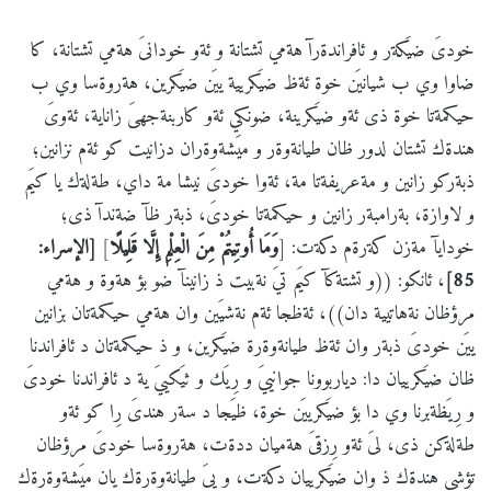
خودىَ ضيَكةر و ئافراندةرآ هةمي تشتانة و ئةو خودانىَ هةمي تشتانة، كا
ضاوا وي ب شيانيَن خوة ئةظ ضيَكريية ييَن ضيَكرين، هةروةسا وي ب
حيكمةتا خوة ذى ئةو ضيَكرينة، ضونكي ئةو كاربنةجهىَ زاناية، ئةوىَ
هندةك تشتان لدور ظان طيانةوةر و ميَشةوةران دزانيت كو ئةم نزانين؛
ذبةركو زانين و مةعريفةتا مة، ئةوا خودىَ نيشا مة داي، طةلةك يا كيَم
و لاوازة، بةرامبةر زانين و حيكمةتا خودىَ، ذبةر ظآ ضةندآ ذى؛
خودايآ مةزن كةرةم دكةت: [
وَمَا أُوتِيتُمْ مِنَ الْعِلْمِ إِلَّا قَلِيلًا
]
[الإسراء:
85]
، ئانكو: ((و تشتةكآ كيَم تيَ نةبيت ذ زانينآ ضو بؤ هةوة و هةمي
مرؤظان نةهاتيية دان))، ئةظجا ئةم نةشيَين وان هةمي حيكمةتان بزانين
ييَن خودىَ ذبةر وان ئةظ طيانةوةرة ضيَكرين، و ذ حيكمةتان د ئافراندنا
ظان ضيَكرييان دا: دياربوونا جوانييَ و رِيَك و ثيَكييَ ية د ئافراندنا خودىَ
و رِيَظةبرنا وي دا بؤ ضيَكرييَن خوة، ظيَجا د سةر هندىَ رِا كو ئةو
طةلةكن ذى، لىَ ئةو رِزقىَ هةميان ددةت، هةروةسا خودىَ مرؤظان
تؤشي هندةك ذ وان ضيَكرييان دكةت، و يىَ طيانةوةرةك يان ميَشةوةرةك