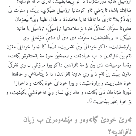
ترؤمبيَل هاتية دورستكرن؟ داكو برِيَظةبضيت، ئةرىَ ما نة هوساية؟
طةلةك باشة، ثا بؤضي ئةو كومثانيا ترؤمبيَل ضيَكري، بريَك و ستوَث لىَ
زيَدةكرينة؟ ئةرىَ ما ئةظة نة يا هةظدذة د طةل لظينا وىَ؟ بيَطؤمان
هةبوونا ستوَثان تشتةكىَ فةرة بؤ سلامةتييا ترؤمبيَلىَ، ترؤمبيَل يا هاتية
ضيَكرن دا بريَظةبضيت، ستوَث ذى دىَ ل دةميَ طؤنجايي ويَ
رِاوةستينيت، داكو خودانىَ ويَ نةمريت، ظيَجا كا ضاوا خودايىَ مةزن
ئةم ييَن ئافراندين دا ب عيبادةت و نيعمةتيَن خوة مة بةختةوةر بكةت،
وةسا موسيبةت ذى ييَن بؤ مة ئافراندين داكو بيرا مرؤظي ل وي ئةركىَ
مةزن بهيَت يىَ ئةم ذ بوَ وي هاتينة ئافراندن، دا ذ بيَئاطةهي و خافلةتا
خوة هشياربيت و براوةستيت، و بيرا خودايىَ خوة بكةت و داخوازا
ذيَبرنا طؤنةهان ذىَ بكةت، و هةداريَ لسةر ويَ نةخوةشييَ بكيَشيت، و
()
بؤ خوة بخيَر بهذميَريت
.
ئه
رێ
خودێ
گیانه
وه
ر
و
مێشه
وه
رێن
ب
زیان
ئافراندینه
؟