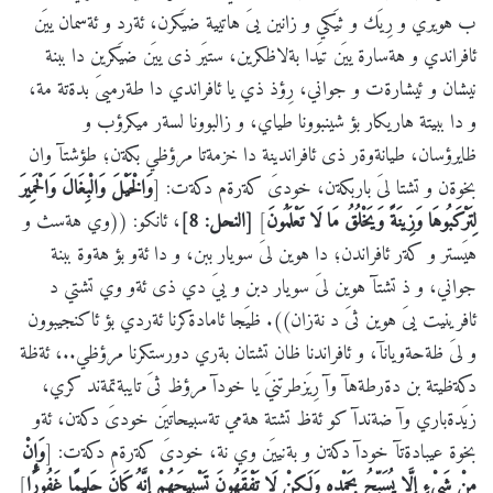
ب هويري و رِيَك و ثيَكي و زانين يىَ هاتيية ضيَكرن، ئةرد و ئةسمان ييَن
ئافراندي و هةسارة ييَن تيَدا بةلاظكرين، ستيَر ذى ييَن ضيَكرين دا ببنة
نيشان و ئيشارةت و جواني، رِؤذ ذي يا ئافراندي دا طةرميىَ بدةتة مة،
و دا ببيتة هاريكار بؤ شينبوونا طياي، و زالبوونا لسةر ميكرؤب و
ظايرؤسان، طيانةوةر ذى ئافراندينة دا خزمةتا مرؤظي بكةن؛ طؤشتآ وان
بخوةن و تشتا لىَ باربكةن، خودىَ كةرةم دكةت: [
وَالْخَيْلَ وَالْبِغَالَ وَالْحَمِيرَ
لِتَرْكَبُوهَا وَزِينَةً وَيَخْلُقُ مَا لَا تَعْلَمُونَ
]
[النحل: 8]
، ئانكو: ((وي هةسث و
هيَستر و كةر ئافراندن؛ دا هوين لىَ سويار ببن، و دا ئةو بؤ هةوة ببنة
جواني، و ذ تشتآ هوين لىَ سويار دبن و ييَ دي ذى ئةو وي تشتي د
ئافرينيت يىَ هوين ثىَ د نةزان)). ظيَجا ئامادةكرنا ئةردي بؤ ئاكنجيبوون
و لىَ ظةحةويانآ، و ئافراندنا ظان تشتان بةري دورستكرنا مرؤظي..، ئةظة
دكةظيتة بن دةرطةهآ وآ رِيَزطرتنيَ يا خودآ مرؤظ ثىَ تايبةتمةند كري،
زيَدةباري وآ ضةندآ كو ئةظ تشتة هةمي تةسبيحاتيَن خودىَ دكةن، ئةو
بخوة عيبادةتآ خودآ دكةن و بةنييَن وي نة، خودىَ كةرةم دكةت: [
وَإِنْ
مِنْ شَيْءٍ إِلَّا يُسَبِّحُ بِحَمْدِهِ وَلَكِنْ لَا تَفْقَهُونَ تَسْبِيحَهُمْ إِنَّهُ كَانَ حَلِيمًا غَفُورًا
]