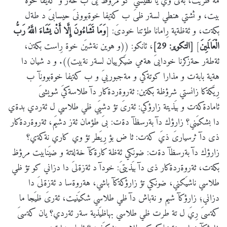
مة طريت، بةلىَ وي يا نظيسي كو مرؤظ يىَ ب حةز و كةيفا خوة
بيت، و ثشتي هنطي لسةر ظىَ ب كةيفا خوةبوونىَ حيسابىَ د طةل
بكةت، و ئةظةية رِامانا طؤتنا خودىَ: [
وَمَا تَشَاءُونَ إِلَّا أَنْ يَشَاءَ اللَّهُ رَبُّ
الْعَالَمِينَ
]
[التكوير: 29]
، ئانكو: ((و هوين نةشيَن خوة رِاست بكةن،
ئةطةر حةزكرنا خودايىَ هةمي ضيَكرييان لسةر نةبيت)). و د شيان دا
هةية بابةت و مذارا كوتةكي و مةجبورييَ و ب كةيفا خوةبوونآ ب
رِيَكةكا زانستي شرؤظة بكةين: ثةروةردةكار دآ طلاسةكيَ شويشىَ
ئامادةكةت و بيَذيتة زارؤكي: ئةرىَ تؤ دشيَي ظي طلاسي ل ئةردي بدةي
دا بشكيَني؟ زارؤك دآ بةرسظآ دةت: بىَ طؤمان ئةز دشيَم، ثةروةردةكار
ذى دآ ثرسيارىَ ذيَ كةت: ثا ض بؤ رِيَطر تؤ وي كاري نةكةي؟
زارؤك دآ بةرسظآ دةت: ضونكي ئةظة كارةكآ خةلةتة و ضيَنابيت مرؤظ
بكةت، ثةروةردةكار ذى دآ بيَذيتىَ: خودآ د ئةزةلىَ دا دزاني كو تؤ ظي
طلاسي ناشيَكني، ضونكي تؤ زارؤكةكآ باشي، هةروةسا د ئةزةلىَ دا
دزاني؛ زارؤكآ شيم و نةباش دآ ظي طلاسي شكيَنيت، ئةرىَ ظيَجا ما
كةسىَ رِيَ ل تة طرت ظي طلاسي بهاظيَذية سةر ئةردي؟ يان كةسىَ