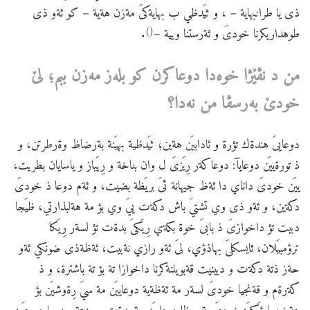
ذى يا طرانبهاية – ، و ثيَدظي ب بهايةكىَ مةزن هةية – كو ئةو ذى
()
طوهداريكرنا خودىَ و ثةرستنا ويية –
.
من
د
نڤێژا
خوه
دا
دوعاكرن
كو
بله
ز
مه
زن
ببم؛
لێ
خودێ
به
رسڤا
من
نه
دا؟
دوعايىَ هندةك تؤرة و ئادابيَن هةين؛ ثيَدظية بهيَنة بةرضاظ وةرطرتن، و
ذ تورةييَن دوعايآ: دوعاكةر رِيَزىَ ل وان بناخة و رِيَباز و ياسايان بطريت،
ييَن خودىَ داناي دا ئةظ جيهانة ثىَ بريَظة بضيت، و ئةم دوعا ذ خودىَ
دكةين، و ئةو ذى وي تشتيَ باش دكةت ييَ وي بؤ مة هةلبذارتي، ظيَجا
دبيت تؤ داخوازىَ ذ بابىَ خوة بكةي رِيَكىَ بدةت تؤ لسةر رِيَكا
ترؤمبيَلان، ثايسكلىَ بهاذؤي، لىَ ئةو رازي نةبيت، ئةظةذى ضونكي ئةو
حةز ذتة دكةت و دبينيت قةبويلنةكرنا داخوازا تة بؤ تة باشترة، و ذ
كةرةم و قةنجيا خودىَ لسةر مة ئةظةية دوعاييَن مة سيَ رِةوشيَن بؤ