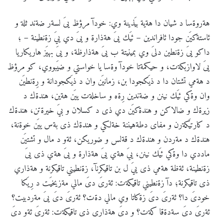
هةروةسا د شيان دا هةية بيَذينة وي: خودآ مرؤظ يىَ لسةر ضةند ثلة و
ئاستةكيَن جودا ئافراندين – ئيَك يىَ هةذارة و يىَ دي ييَ زةنطينة – ؛
داكو يىَ زةنطين دلىَ وي بمينيتة ب يىَ هةذارظة، و يىَ بهيَز هاريكاريا
يىَ لاوازبكةت، و حيكمةتا خودآ وةسا يا خواستي و ضيَبووي، كو مرؤظ
د هةمي تشتان دا د ذيَكجودا بن، زمانيَن وان د ذيَكجودانة و رِةنطيَن
وان وةكي ئيَك نينن و ضةندين رِةه و ساخلةت ييَن هةين، هندةك د
زيرةك و ضالاكن و هندةكيَن دي ذى د كسلان و بيَ خيرةتن، هندةك
د كارتيَكةرن و مفاى دطةهيننة خةلكي و هندةك ذى بةس ييَن خوةنة،
هندةك د مةردن و هندةك د قةلس و ضوريكن، ئةو د مال و تشتيَن
ماددي دا وةكي ئيَك نينن، ييَ هةي يىَ هةذارة و يىَ هةي ذى يىَ
زةنطينة، ئةظة هةمي ذى ييَ ل بن تاقيكرنآ، زةنطيني تاقيكرنة و هةذاري
ذى تاقيكرنة؛ دآ زةنطيني تاقيكةت: ئةرىَ دىَ مالي مةزيخيَت د رِيَكا
خودىَ دا؟ ئةرىَ دىَ زةكاتا وي مالي دةت؟ ئةرىَ دىَ يىَ مةردبيت؟
ئةرىَ دىَ سةدةقا كةت؟ و دىَ هةذاري ذى تاقيكةت: ئةرىَ ئةو دىَ