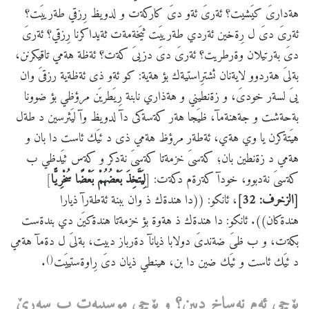
هةدارىَ كيَشيت؟ ئةرىَ ئةو دىَ كاركةت و لدويظ رِزقي طةرييَت؟
ئةرىَ دىَ ل رِةخين ئةردي طةرييَت ثيَخةمةت ثةيداكرنا رِزقي؟ ئةرىَ
دىَ بةرتيلان وةرطريت؟ ئةرىَ دىَ دزيىَ كةت؟ ئةظة هةمي تاقيكرنن،
بةلىَ هةردوو لايةنان ثشترِاستيةك بؤ هةية: كو ئةو ذى ئةظةية رزقىَ وان
يىَ لسةر خودىَ، و زةنطيني و هةذاري نابنة رِيَطريَن مرؤظي بؤ ضوونا
بةحةشت و جةهنةمآ، ظيَجا هةر كةسةكى دآ لدويظ وآ ليَثرسين د طةل
هيَتةكرن يا وي هةي، ئةطةر مرؤظ هةمي ذى د ئيَك ئاست دا بان و
هةمي د زةنطين بان؛ كةسىَ خزمةتا كةسىَ نةدكر و كةس ثيَدظي ب
كةسىَ نةدبوو، خودآ كةرةم دكةت: [
لِيَتَّخِذَ بَعْضُهُمْ بَعْضًا سُخْرِيًّا
]
[الزخرف: 32]
، ئانكو: ((دا هندةك ذ وان ببنة ئةطةرآ ذيارا
هندةكان)). ئانكو: دا هندةك ذ هةوة بؤ خزمةتا هندةكيَن دي بندةست
بكةت، و ب ظىَ ضةندىَ دولابا ذيانآ دةرباز دبيت، بةلىَ ل دةمآ هةمي
()
د ئيَك ئاست و ئيَك ضين دا بن، هينطي ذيان دىَ رِاوةستييَت
.
بۆچی
ئه
م
نه
ساخ
دبین؟
و
بۆچی
موسیبه
ت
ب
سه
رێ