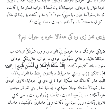
هةين؛ يا ئيَكىَ: خودىَ بةرسظا دوعاييَن مة بدةت و بينيتة جه. يا دووىَ:
خودآ ذبةر وآ دوعايىَ؛ موسيبةتةكآ يان تشتةكآ خراب لسةر مة رِاكةت،
كو دا بسةرآ مة هيَت. يا سيَييَ: خودآ دآ بؤ مة رِاكةت بؤ رِؤذا قيامةتآ؛
()
داكو ل بةحةشتآ يا ذ وآ باشتر بدةست مةظة بهيَت
.
بۆچی
ئه
ز
ژی
وه
كی
هه
ڤالا
خوه
یا
جوان
نینم؟
ضونكي هةر ئيَك ذ مة خودىَ ييَ ئافراندي و وي شيَوةكىَ تايبةت ب
خوةظة هةية، و هةمي ضيَكرنيَن خودىَ د جوانن، هةروةكي خودايىَ
مةزن و بلند كةرةم دكةت: [
لَقَدْ خَلَقْنَا الْإِنْسَانَ فِي أَحْسَنِ تَقْوِيمٍ
]
[التين:
4]
، ئانكو: ((ب راستي مة مرؤظ د باشترين رِةنط دا ئافرانديية))،
ظيَجا هةر كةسةك ب ضيَكرنا خوة ذ ييَ دي ييَ جوداية، ئةوىَ خودىَ
لسةر شيَوةكآ طةلةك جوان ضيَكري؛ ثيَدظية لسةر وي ئةو ثتر سوثاسيا
خودآ بكةت، و يىَ هوسا نةبيت، ثيَدظية يىَ رازي بيت و ظى تشتي
قةبويل بكةت، و يىَ سوثاسييَ دكةت و يىَ هةداريَ دكيَشيت، هةميان
()