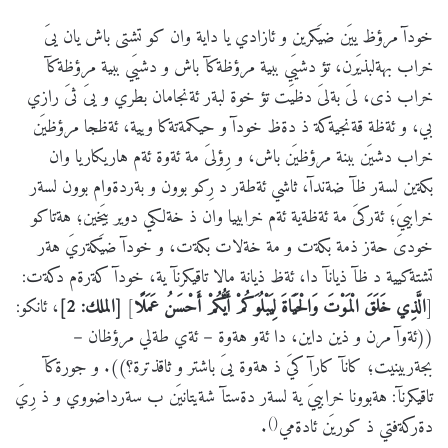
خودآ مرؤظ ييَن ضيَكرين و ئازادي يا داية وان كو تشتى باش يان يىَ
خراب بهةلبذيَرن، تؤ دشيَي ببية مرؤظةكآ باش و دشيَي ببية مرؤظةكآ
خراب ذى، لىَ بةلىَ دظيَت تؤ خوة لبةر ئةنجامان بطري و يىَ ثىَ رازي
بي، و ئةظة قةنجيةكة ذ دةظ خودآ و حيكمةتةكا ويية، ئةظجا مرؤظيَن
خراب دشيَن ببنة مرؤظيَن باش، و رِؤلىَ مة ئةوة ئةم هاريكاريا وان
بكةين لسةر ظآ ضةندآ، ثاشي ئةطةر د رِكو بوون و بةردةوام بوون لسةر
خرابييَ؛ ئةركىَ مة ئةظةية ئةم خرابييا وان ذ خةلكي دوير بيَخين؛ هةتاكو
خودىَ حةز ذمة بكةت و مة خةلات بكةت، و خودآ ضيَكةريَ هةر
تشتةكيية د ظآ ذيانآ دا، ئةظ ذيانة مالا تاقيكرنآ ية، خودآ كةرةم دكةت:
[
الَّذِي خَلَقَ الْمَوْتَ وَالْحَيَاةَ لِيَبْلُوَكُمْ أَيُّكُمْ أَحْسَنُ عَمَلًا
]
[الملك: 2]
، ئانكو:
((ئةوآ مرن و ذين داين، دا ئةو هةوة – ئةي طةلي مرؤظان –
بجةربينيت؛ كانآ كارآ كيَ ذ هةوة يىَ باشتر و ثاقذترة؟)). و جورةكآ
تاقيكرنآ: هةبوونا خرابييَ ية لسةر دةستآ شةيتانيَن ب سةرداضووي و ذ رِيَ
()
دةركةفتي ذ كوريَن ئادةمي
.