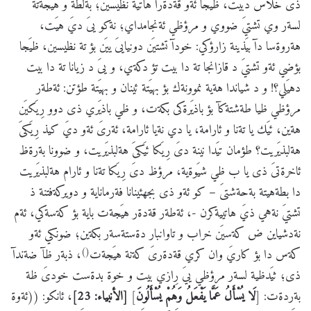
ذىَ خلاس دبيت، ظيَجا ئةو قةدةرا هاتية نظيسين؛ بةلطة و هيَجةتة
لسةر وي تشتيَ ضووي و مرؤظي ئةنجامداي؛ نةكو يىَ ديَ هيَت،
هةروةسا دآ بيَذينة زارؤكي: خودآ تشتيَن دونيايىَ ييَن بؤ تة نظيسين، ظيَجا
بؤضي ئةو تشتيَ د قازانجا تة دا بيت تؤ دكةي، و يىَ د زيانا تة دا بيت
دهيَلي؟! و د شياندا هةية نموونةك بؤ بهيَتة ئينان و بهيَتة طؤتن: ئةطةر
مرؤظي ظيا طةشتةكآ بؤ باذيَرةكى بكةت، و ظي باذيَري ذى دوو رِيَكيَن
هةين، ئيَك يا تةنا و ئارامة، يا دي نةيا ئارامة، ئةرىَ ئةو ديَ كيذ رِيَكىَ
هةلبذيَريت؟ طؤمان تيَدا نينة دىَ رِيَكا ئيَكىَ هةلبذيَريت، و ضوونا بةرةظ
ئاخرةتىَ ذى يا ب ظي شيَوةية، مرؤظ دىَ رِيَكا تةنا و ئارام هةلبذيَريت
دا بطةهيتة بةحةشتىَ – كو ئةو ذى بجهئينانا فةرماناية و دويركةفتنة ذ
تشتيَ نةهي ذيَ هاتييةكرن -، ئةطةر قةدةر هيَجةت باية بؤ كةسةكي، ئةم
نةدشياين ض كةسيَن خراب و تاوانبار دةستةسةر بكةين؛ ضونكي ئةو
()
كةس دا بؤ كاريَ وان كري قةدةرىَ كةنة هيَجةت
، ذبةر ظآ ضةندآ
ذى؛ ثيَدظية لسةر مرؤظي ييَ رِازي بيت و خوة بدةست خودىَ ظة
بةردةت: [
لَا يُسْأَلُ عَمَّا يَفْعَلُ وَهُمْ يُسْأَلُونَ
]
[الأنبياء: 23]
، ئانكو: ((ئةوة