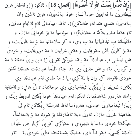
[
وَإِنْ تَعُدُّوا نِعْمَتَ اللَّهِ لَا تُحْصُوهَا
]
[النحل: 18]
، ئانكو: ((و ئةطةر هوين
ليَبطةرييَن دا قةنجييَن خودآ لسةر خوة بهةذميَرن، هوين نةشيَن وان
بهةذميَرن هندي هند ئةو طةلةكن))، ئةظ عيبادةتىَ ئةم ئةنجام ددةين؛
ئةو هةما دةربرينةكة ذ حةزذيَكرن و سوثاسيا مة بؤ خودايىَ مةزن، و
دانثيَدانة ب ثيَدظياتيا مة ب وي، داكو سلامةتيا مة بؤ مة بثاريَزيت، و
مة بؤ كاريَن باش سةربيَخيت و هةمي خرابيان ذ مة دويربيَخيت، و خودىَ
ض ثيَدظي ب عيبادةتآ مة نينة؛ ضونكي ئةو يىَ زةنطين و بىَ مننةتة ذ مة
و كرياريَن مة، و ض مفايىَ وي تيَدا نينة، ظيَجا عيبادةت هندةك تشتن
خودىَ فةرمانا كرنا وان يا لمة كري، يا ذ مة ظياي ئةم عيبادةتآ وي
بكةين، لدويظ وآ رِيَكىَ يا ثيَغةمبةرىَ وي موحةممةد r ثىَ هاتي، و ئةظةية
رِامانا هةردوو شةهدةدانا، ئانكو: ئةم عيبادةتآ خودآ بكةين لدويظ رِيَك و
رِيَبازا ثيَغةمبةرىَ خودىَ، هةروةسا ئةظ ثةرستنة رِيَكةكن ئةم ثىَ
بطةهينة خيَريَن مةزن، ئةويَن دبنة ئةطةرةك بؤ ضوونا مة بؤ بةحةشتآ،
حيكمةتا خودىَ وةسا يا ضيَبووي و حةزكري كو بىَ كريار ض خيَران
نادةتة كةسىَ، ذبةر ظآ ذى؛ هنديكة بةحةشتة، متاييَ خوديَ ية – ئةو