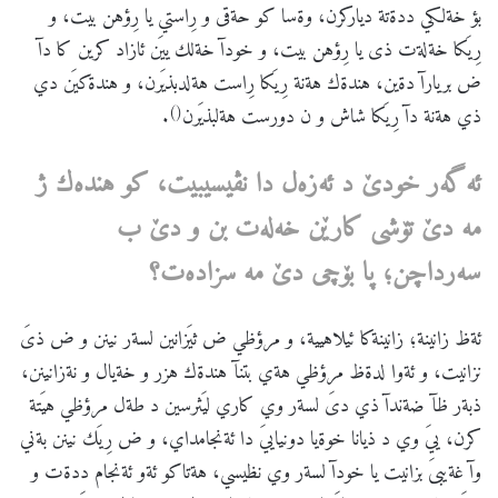
بؤ خةلكي ددةتة دياركرن، وةسا كو حةقى و رِاستي يا رِؤهن بيت، و
رِيَكا خةلةت ذى يا رِؤهن بيت، و خودآ خةلك ييَن ئازاد كرين كا دآ
ض بريارآ دةين، هندةك هةنة رِيَكا رِاست هةلدبذيَرن، و هندةكيَن دي
()
ذي هةنة دآ رِيَكا شاش و ن دورست هةلبذيَرن
.
ئه
گه
ر
خودێ
د
ئه
زه
ل
دا
نڤيسيبیت،
كو
هنده
ك
ژ
مه
دێ
تۆشی
كارێن
خه
له
ت
بن
و
دێ
ب
سه
رداچن؛
پا
بۆچی
دێ
مه
سزاده
ت؟
ئةظ زانينة؛ زانينةكا ئيلاهيية، و مرؤظي ض ثيَزانين لسةر نينن و ض ذىَ
نزانيت، و ئةوا لدةظ مرؤظي هةي بتنآ هندةك هزر و خةيال و نةزانينن،
ذبةر ظآ ضةندآ ذي دىَ لسةر وي كاري ليَثرسين د طةل مرؤظي هيَتة
كرن، ييَ وي د ذيانا خوةيا دونياييَ دا ئةنجامداي، و ض رِيَك نينن بةني
وآ غةيبىَ بزانيت يا خودآ لسةر وي نظيسي، هةتاكو ئةو ئةنجام ددةت و