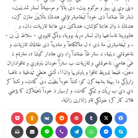
دينىَ وي ييَ بهيَز و موكوم بيت، دىَ بةلَا و موسيبةتآ لسةر شدينيت،
ذبةر ظآ ضةندآ ذى خودآ ثيَغةمبةر تؤشي هندةك بةلَاييَن مةزن كرن،
هندةك ذ وان هاتنة كؤشتن، هندةكيَن دي هاتنة ئةزيةت دان، و
هةبووينة نةساخييا وان لسةر درِيَذ بووية؛ وةكي ئةيووبي – سلاظ لىَ بن –
، و ثيَغةمبةرىَ مة ذى r ل مةككةهآ و مةدينآ ذى طةلةك ئةزيةت و
نةخوةشي ديتية، د سةر ظآ ضةندآ رِا؛ وي هةدار كيَشا r، مةرةم ذ
ظىَ هةمييَ: نةخوةشي و ئةزيةت ب سةرآ خودان باوةري و تةقواداران
()
دهيَن، ظيَجا لدويظ تةقوا و باوةرييا وان
، ثشتي هنطي ثيَدظية د نةفسا
زارؤكي دا بهيَتة بنةجه كرن كو: تشتآ خودآ بظيَت دىَ كةت، و تشتآ كر
ذي ديَ ب رِيَك و ثيَكي كةت، و ثرسيار ذ خودآ ناهيَتةكرن كا بؤضي
فلان كار كر؛ ضونكي ئةو زاناترين زاناية.
Pocket
Odnoklassniki
VKontakte
Reddit
Pinterest
Tumblr
X
Facebook
Print
Share via Email
Line
Viber
Telegram
WhatsApp
Messenger
Skype