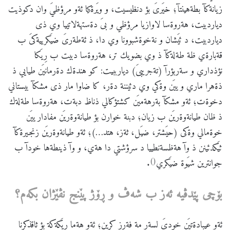
زيانةكآ بطةهينتآ؛ خيَرىَ بؤ دنظيسيت، و ويَرةكيا ئةو مرؤظيَ وان دكوذيت
دياردبيت، هةروةسا لاوازيا مرؤظي و بىَ دةستهةلاتييا وي ذى
دياردبيت، د ئيَشان و نةخوةشبوونا وي دا، ذ ئةطةرىَ ضيَكرييةكىَ ب
قةبارةي ظة طةلةكآ ذ وي بضويك تر، هةروةسا دبيت ب رِيَكا
نؤذداري و سةربؤرآ (تةجريبىَ) ديارببيت: كو هندةك دةرمانيَن طيايي ذ
ذةهرا ماري و ييَن وةكي وي دئيننة دةر، كا ضاوا مار ذى مشكآ بيستاني
دخوةت؛ ئةو مشكآ بةرهةميَن كشتؤكالي ذناظ دبةت، هةروةسا طةلةك
ذ ظان طيانةوةريَن ب زيان؛ دبنة خوارن بؤ طيانةوةريَن مفادار ييَن
خوةمالي وةكى (حيَشتر، ضيَل، ثةز، هتد…)؛ ئةو طيانةوةريَن زنجيرةكآ
ثيَكدئينن ذ وآ هةظسةنطييا د سرؤشتي دا هةي، و وآ ذينطةها خودآ ب
()
جوانترين شيَوة ضيَكري
.
بۆچی
پێدڤیه
ئه
ز
ب
شه
ڤ
و
ڕۆژ
پێنج
نڤێژان
بكه
م؟
ئةو عيبادةتيَن خودىَ لسةر مة فةرز كرين؛ ئةو هةما رِيَكةكة بؤ ثاقذكرنا