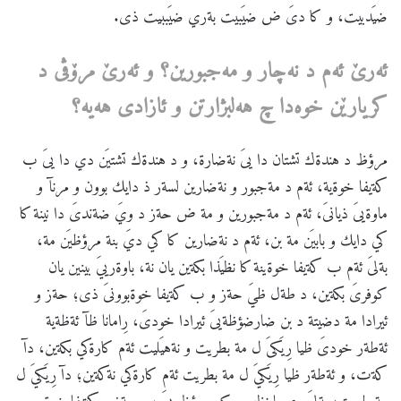
ضيَدبيت، و كا دىَ ض ضيَبيت بةري ضيَببيت ذى.
ئه
رێ
ئه
م
د
نه
چار
و
مه
جبورین؟
و
ئه
رێ
مرۆڤی
د
كریارێن
خوه
دا
چ
هه
لبژارتن
و
ئازادی
هه
یه
؟
مرؤظ د هندةك تشتان دا يىَ نةضارة، و د هندةك تشتيَن دي دا يىَ ب
كةيفا خوةية، ئةم د مةجبور و نةضارين لسةر ذ دايك بوون و مرنآ و
ماوةيىَ ذيانىَ، ئةم د مةجبورين و مة ض حةز د ويَ ضةندىَ دا نينة كا
كي دايك و بابيَن مة بن، ئةم د نةضارين كا كي ديَ بنة مرؤظيَن مة،
بةلىَ ئةم ب كةيفا خوةينة كا نظيَذا بكةين يان نة، باوةرييَ بينين يان
كوفرىَ بكةين، د طةل ظيَ حةز و ب كةيفا خوةبوونىَ ذى؛ حةز و
ئيرادا مة دضيتة د بن ضارضؤظةيىَ ئيرادا خودىَ، رِامانا ظآ ئةظةية
ئةطةر خودىَ ظيا رِيَكىَ ل مة بطريت و نةهيَليت ئةم كارةكي بكةين، دآ
كةت، و ئةطةر ظيا رِيَكيَ ل مة بطريت ئةم كارةكي نةكةين؛ دآ رِيَكيَ ل