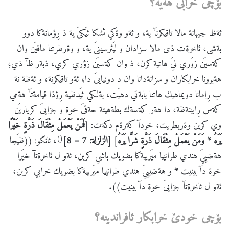
بۆچی
خرابی
هه
یه
؟
ئةظ جيهانة مالا تاقيكرنآ ية، و ئةو وةكي ثشكا ئيَكىَ ية ذ رِؤمانةكا دوو
بةشى، ئاخرةت ذى مالا سزادان و ليَثرسينىَ ية، و وةرطرتنا مافيَن وان
كةسيَن زوَري ليَ هاتية كرن، ذ وان كةسيَن زؤري كري، ذبةر ظآ ذي؛
هةبوونا خرابكاران و سزانةدانا وان د دونيايىَ دا؛ ئةو تاقيكرنة، و ئةظة نة
ب رِامانا دويماهيك هاتنا بابةتي دهيَت، بةلكي ثيَدظية رِؤذا قيامةتآ هةمي
كةس رِاببنةظة، دا هةر كةسةك بطةهيتة حةقىَ خوة و جزايىَ كرياريَن
وي كرين وةربطريت، خودآ كةرةم دكةت: [
فَمَنْ يَعْمَلْ مِثْقَالَ ذَرَّةٍ خَيْرًا
()
يَرَهُ * وَمَنْ يَعْمَلْ مِثْقَالَ ذَرَّةٍ شَرًّا يَرَهُ
]
[الزلزلة: 7 – 8]
، ئانكو: ((ظيَجا
هةضييَ هندي طرانييا ميَرييةكا بضويك باشي كربن، ئةو ل ئاخرةتآ خيَرا
خوة دآ بينيت
*
و هةضيييَ هندي طرانييا ميَرييةكا بضويك خرابي كربن،
ئةو ل ئاخرةتآ جزايىَ خوة دآ بينيت)).
بۆچی
خودێ
خرابكار
ئافراندینه
؟