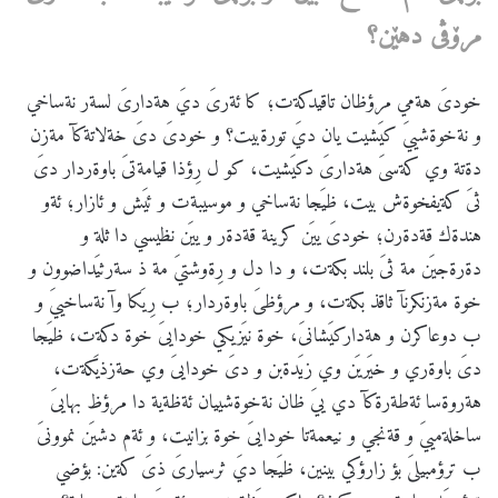
مرۆڤی
دهێن؟
خودىَ هةمي مرؤظان تاقيدكةت؛ كا ئةرىَ ديَ هةدارىَ لسةر نةساخي
و نةخوةشييَ كيَشيت يان ديَ تورةبيت؟ و خودىَ دىَ خةلاتةكآ مةزن
دةتة وي كةسىَ هةدارىَ دكيَشيت، كو ل رِؤذا قيامةتىَ باوةردار دىَ
ثىَ كةيفخوةش بيت، ظيَجا نةساخي و موسيبةت و ئيَش و ئازار؛ ئةو
هندةك قةدةرن؛ خودىَ ييَن كرينة قةدةر و ييَن نظيسي دا ثلة و
دةرةجيَن مة ثىَ بلند بكةت، و دا دل و رِةوشتيَ مة ذ سةرثيَداضوون و
خوة مةزنكرنآ ثاقذ بكةت، و مرؤظىَ باوةردار؛ ب رِيَكا وآ نةساخييَ و
ب دوعاكرن و هةداركيَشانىَ، خوة نيَزيكي خودايىَ خوة دكةت، ظيَجا
دىَ باوةري و خيَريَن وي زيَدةبن و دىَ خودايىَ وي حةزذيَكةت،
هةروةسا ئةطةرةكآ دي ييَ ظان نةخوةشييان ئةظةية دا مرؤظ بهايىَ
ساخلةمييَ و قةنجي و نيعمةتا خودايىَ خوة بزانيت، و ئةم دشيَن نموونىَ
ب ترؤمبيلىَ بؤ زارؤكي بينين، ظيَجا ديَ ثرسيارىَ ذىَ كةين: بؤضي