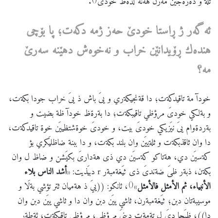
ثلة و دةرةجيَن مةزن هةنة لدةظ خودىَ
.
ئه
گه
ر
ژ
ڕاستا
خودێ
حه
ز
ژمه
دكه
ت؛
پا
بۆچی
هنده
ك
ڕۆیدانێن
خراب
و
نه
خوه
ش
دهێنه
سه
رێ
مه
؟
خودآ مة تاقيدكةت؛ دا قةنجيكةري و يىَ باش ذ يىَ خراب جودا بكةت،
و بةلكي خودىَ مرؤظي تاقيبكةت؛ دا بةرةظ خودآ ظة بضيت و
بةردةوام يىَ نيَزيكي خودىَ بيت، و خودىَ خوةشتظييَن خوة تاقيدكةت،
دا وان ثاقذبكةت و ثلةييَن وان بلند بكةت، و دا ببنة ضاظليَكري بؤ
كةسيَن دي، هةتاكو كةسيَن دي ذى هةدارىَ بكيَشن و ضاظ ل وان
بكةن، ذبةر ظىَ ضةندىَ ذى ثيَغةمبةر r دبيَذيت: «
أشد الناس بلاء
()
الأنبياء، ثم الأمثل فالأمثل
»
، ئانكو: ((ييَ ذ هةميان ثتر تؤشي بةلَا و
موسيبةتان دبن؛ ثيَغةمبةرن، ثاشي ييَن دبن وان دا و ثاشي ييَن دبن وان
دا))، ظيَجا ديَ ل تةمةت دينيَ مرؤظي؛ مرؤظي تاقيكةت، ئةطةر