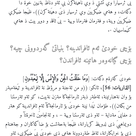
يىَ ثرسيارا وي تشتي ذ وي ناهيَتةكرن ييَ ئةو دناظ بةنييَن خوة دا
دكةت، و هةمي ضيَكرييَن وي ثرسيار ذىَ دهيَتة كرن)). ظيَجا ضيَكري
ضيَكرييَن وينة، و فةرمان فةرمانا ويية – يىَ ثاقذ و دوير بيت ذ هةمي
كيَماسييان -.
بۆچی
خودێ
ئه
م
ئافراندینه
؟
بنیاتێ
گه
ردوونی
چیه
؟
بۆچی
گیانه
وه
ر
هاتینه
ئافراندن؟
خودىَ كةرةم دكةت: [
وَمَا خَلَقْتُ الْجِنَّ وَالْإِنْسَ إِلَّا لِيَعْبُدُونِ
]
[الذاريات: 56]
، ئانكو: ((و من ئةجنة و مرؤظ نة ئافراندينة و ثيَغةمبةر
بؤ وان نةهنارتينة، ئةطةر ذبةر ئارمانجةكا مةزن نةبيت، كو ئةو ثةرستنا
من بكةن)). طؤمان تيَدا نينة خودىَ بؤ ئارمانجةكآ ئةم ئافراندينة كو هةر
د مفايىَ مةداية – ئةو ذى ثةرستنا ويية – ، و ئةنجاميَن ئاخرةتآ و
دويماهييَ ذى لدويظ كريارانة، ظيَجا بةحةشت بؤ ضاكةكاران و جةهنةم
ذى بؤ خرابكارانة، ئةظ طةردوونة هةمي ذى خودىَ يىَ ضيَكري، ئةو