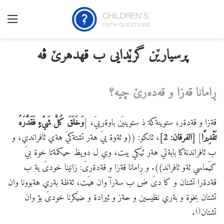
nu
پرسیارێن گرێدایی ب قهدهرێ ڤه
ڕامانا
قه
زا
و
قه
ده
رێ
چیه
؟
قةزا و قةدةر؛ ستوينةكة ذ ستوينيَن باوةرييَ، [
وَخَلَقَ كُلَّ شَيْءٍ فَقَدَّرَهُ
تَقْدِيرًا
]
[الفرقان: 2]
، ئانكو: ((و ئةوة ييَ هةر تشتةكيَ هةي ئافراندي، و
ب ئافراندنةكا بابةتي هةر ئيَكي بيت، وي ل دويظ حيكمةتا خوة بيَ
كيَماسي ئةو ئافراند)). و رِامانا قةزا و قةدةرىَ: زانينا خودىَ ية ب
قةدةرا تشتان و كا دىَ ض ب سةرآ وان هيَت، ئةظة بةري هةبوونا وان
تشتان بخوة و بةري نظيسين و حةز و ئيرادة و ضيَكرنا خودىَ بؤ وان
()
تشتان
.