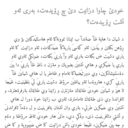
خودێ
چاوا
دزانیت
دێ
چ
ڕۆیده
ت،
به
ری
ئه
و
تشت
ڕۆیبده
ت؟
د شيان دا هةية ظآ ضةندآ ب ئينانا نموونةكا ئةم هةستثيَدكةين بؤ وي
رِؤهن بكةين و بيَذين: ئةو كةسىَ ياريةكآ ضيَدكةت؛ ئةو دزانيت كا ئةو
ياري دشيَت ض بكةت بةري ئةو وآ يارييَ بكةت، ضونكي ئةوي ئةو
ياري يا ضيَكري و هةمي تشتيَن بضويك و مةزن د ناظ ظآ يارييَ دا ييَن
دةستنيشانكرين، وي دورثيَضيةكا تةمام و ظةطر يا ل هةمي شيانيَن ظآ
يارييَ كري، هةروةسا ئةو بياظيَن مرؤظ دشيَت يارييَ ثيَ بلظينيت، ظيَجا
ثا هيَز و شيانيَن خودىَ طةلةك مةزنترن و زانينا وي طةلةك بةرفرةهترة، و
ئافراندنا وي ذى طةلةك تةمامترة، ئةوي ب زانينا خوة دورا ل هةمي
تشتيَن وي ضيَكرين طرتي، بةري وان تشتان بئافرينيت و ل دةمآ ئافراندنىَ
و ثشتي دئافرينيت ذى، وةكي دي؛ مانىَ هةر خوديَ ئةظ مرؤظة و دةم
و جه ييَن ضيَكرين، ظيَجا خودىَ باش دزانيت كا ض ضيَبووية و كا ض