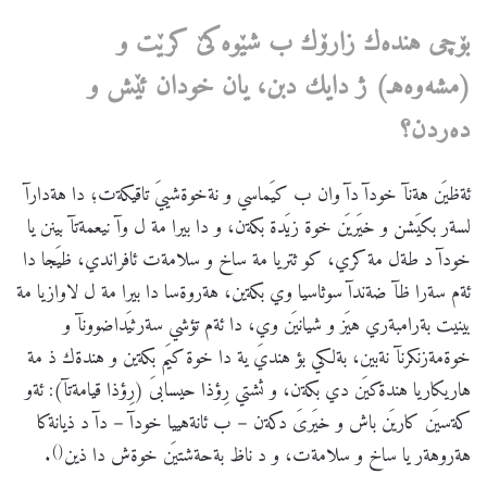
بۆچی
هنده
ك
زارۆك
ب
شێوه
كێ
كرێت
و
(
مشه
وه
هـ
)
ژ
دایك
دبن،
یان
خودان
ئێش
و
ده
ردن؟
ئةظيَن هةنآ خودآ دآ وان ب كيَماسي و نةخوةشييَ تاقيكةت؛ دا هةدارآ
لسةر بكيَشن و خيَريَن خوة زيَدة بكةن، و دا بيرا مة ل وآ نيعمةتآ بينن يا
خودآ د طةل مة كري، كو ثتريا مة ساخ و سلامةت ئافراندي، ظيَجا دا
ئةم سةرا ظآ ضةندآ سوثاسيا وي بكةين، هةروةسا دا بيرا مة ل لاوازيا مة
بينيت بةرامبةري هيَز و شيانيَن وي، دا ئةم تؤشي سةرثيَداضوونآ و
خوةمةزنكرنآ نةبين، بةلكي بؤ هنديَ ية دا خوة كيَم بكةين و هندةك ذ مة
هاريكاريا هندةكيَن دي بكةن، و ثشتي رِؤذا حيسابىَ (رِؤذا قيامةتآ): ئةو
كةسيَن كاريَن باش و خيَرىَ دكةن – ب ئانةهييا خودآ – دآ د ذيانةكا
()
هةروهةر يا ساخ و سلامةت، و د ناظ بةحةشتيَن خوةش دا ذين
.