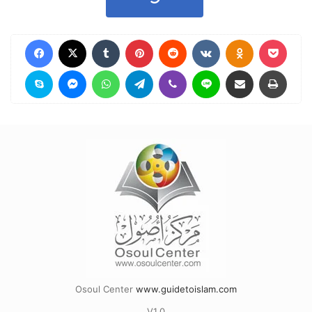
Facebook
X
Tumblr
Pinterest
Reddit
VKontakte
Odnoklassniki
Pocket
Skype
Messenger
WhatsApp
Telegram
Viber
Line
Compartir por correo electrónico
Imprimir
Osoul Center
www.guidetoislam.com
V1.0